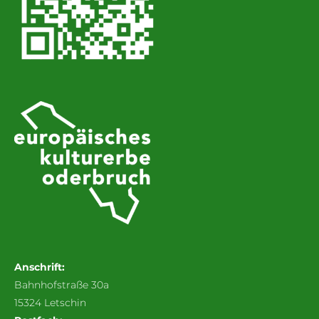
Anschrift:
Bahnhofstraße 30a
15324 Letschin