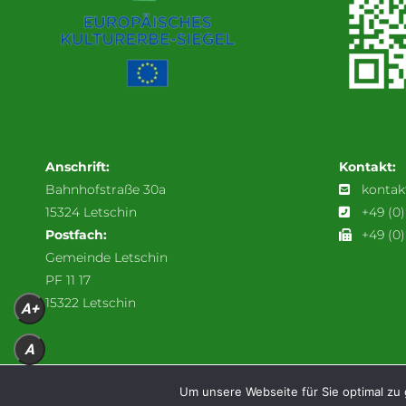
Anschrift:
Kontakt:
Bahnhofstraße 30a
kontak
15324 Letschin
+49 (0
Postfach:
+49 (0)
Gemeinde Letschin
PF 11 17
15322 Letschin
A+
A
A-
Um unsere Webseite für Sie optimal zu 