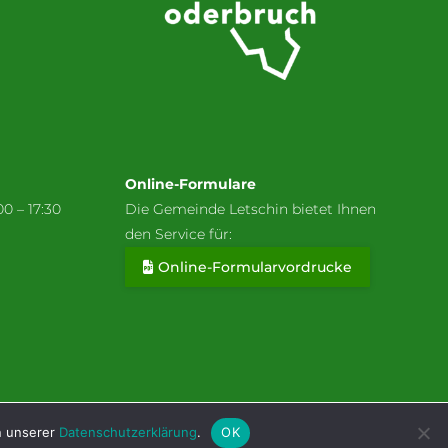
Online-Formulare
00 – 17:30
Die Gemeinde Letschin bietet Ihnen
den Service für:
Online-Formularvordrucke
gen
Kontakt
Datenschutzerklärung
Impressum
in unserer
Datenschutzerklärung
.
OK