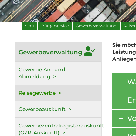
Start
Bürgerservice
Gewerbeverwaltung
Reise
Sie möc
Gewerbeverwaltung
Leistung
Anliegen
Gewerbe An- und
Abmeldung
Wa
Reisegewerbe
Er
Gewerbeauskunft
Vo
Gewerbezentralregisterauskunft
(GZR-Auskunft)