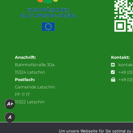
Anschrift:
Kontakt:
Bahnhofstraße 30a
kontak
15324 Letschin
+49 (0
Postfach:
+49 (0)
Gemeinde Letschin
PF 11 17
15322 Letschin
A+
A
A-
Um unsere Webseite für Sie optimal zu 