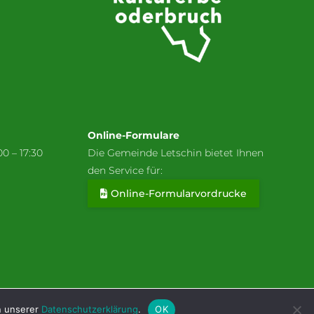
Online-Formulare
00 – 17:30
Die Gemeinde Letschin bietet Ihnen
den Service für:
Online-Formularvordrucke
gen
Kontakt
Datenschutzerklärung
Impressum
in unserer
Datenschutzerklärung
.
OK