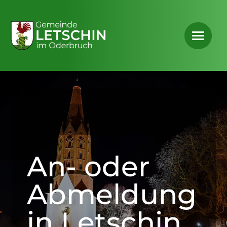
An- oder
Abmeldung
in Letschin