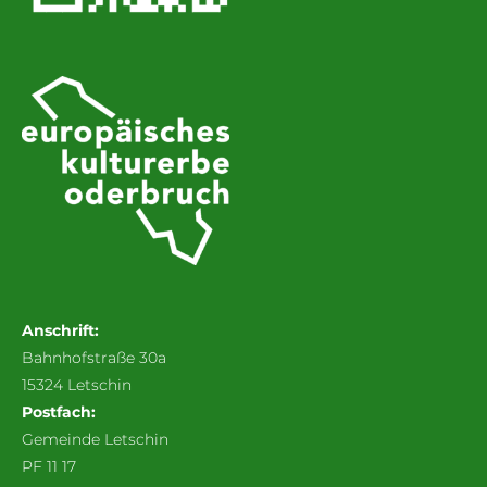
Anschrift:
Bahnhofstraße 30a
15324 Letschin
Postfach:
Gemeinde Letschin
PF 11 17