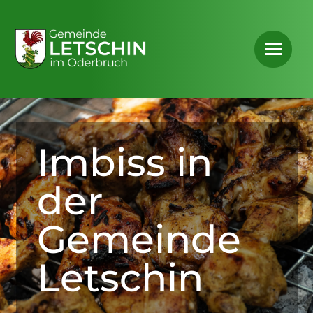
Imbiss in
der
Gemeinde
Letschin